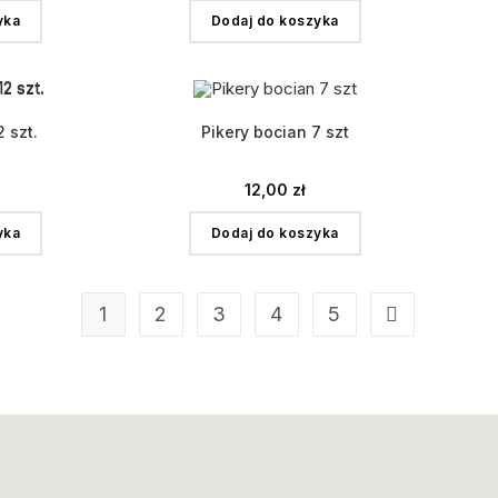
yka
Dodaj do koszyka
2 szt.
Pikery bocian 7 szt
12,00
zł
yka
Dodaj do koszyka
1
2
3
4
5