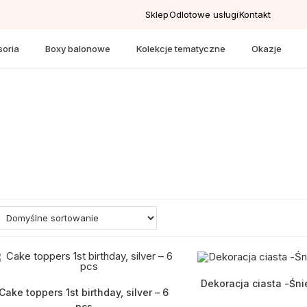
Sklep
Odlotowe usługi
Kontakt
oria
Boxy balonowe
Kolekcje tematyczne
Okazje
Dekoracja ciasta -Śni
Cake toppers 1st birthday, silver – 6
pcs