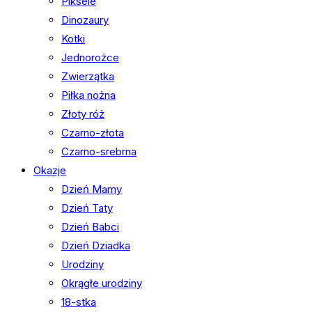
Piksele
Dinozaury
Kotki
Jednorożce
Zwierzątka
Piłka nożna
Złoty róż
Czarno-złota
Czarno-srebrna
Okazje
Dzień Mamy
Dzień Taty
Dzień Babci
Dzień Dziadka
Urodziny
Okrągłe urodziny
18-stka