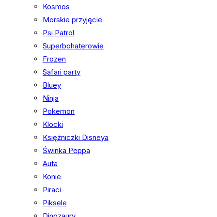
Kosmos
Morskie przyjęcie
Psi Patrol
Superbohaterowie
Frozen
Safari party
Bluey
Ninja
Pokemon
Klocki
Księżniczki Disneya
Świnka Peppa
Auta
Konie
Piraci
Piksele
Dinozaury