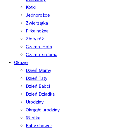
Kotki
Jednorożce
Zwierzątka
Piłka nożna
Złoty róż
Czarno-złota
Czarno-srebrna
Okazje
Dzień Mamy
Dzień Taty
Dzień Babci
Dzień Dziadka
Urodziny
Okrągłe urodziny
18-stka
Baby shower