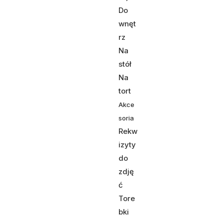
Do
wnęt
rz
Na
stół
Na
tort
Akce
soria
Rekw
izyty
do
zdję
ć
Tore
bki