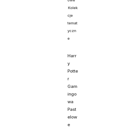
owe
Kolek
cje
temat
yczn
e
Harr
y
Potte
r
Gam
ingo
wa
Past
elow
e