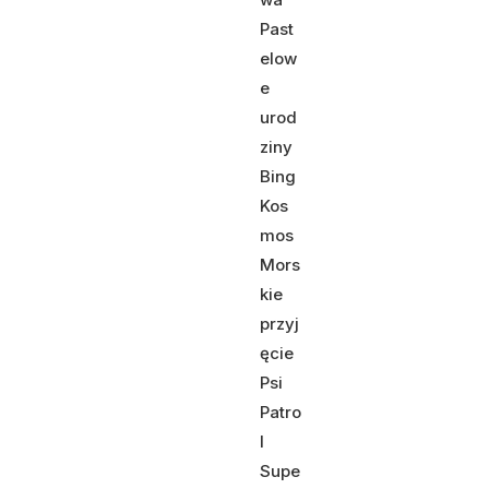
Past
elow
e
urod
ziny
Bing
Kos
mos
Mors
kie
przyj
ęcie
Psi
Patro
l
Supe