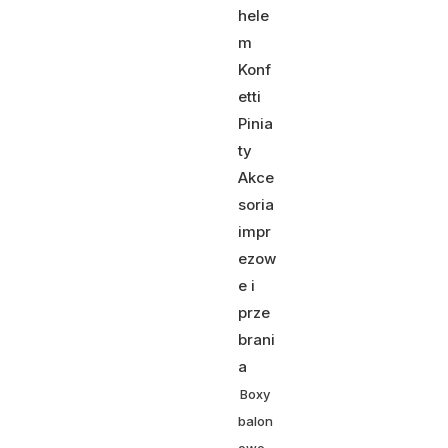
hele
m
Konf
etti
Pinia
ty
Akce
soria
impr
ezow
e i
prze
brani
a
Boxy
balon