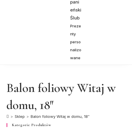
pani
eński
Ślub
Preze
nty
perso
nalizo
wane
Balon foliowy Witaj w
domu, 18″
>
Sklep
>
Balon foliowy Witaj w domu, 18″
Kategorie Produktów