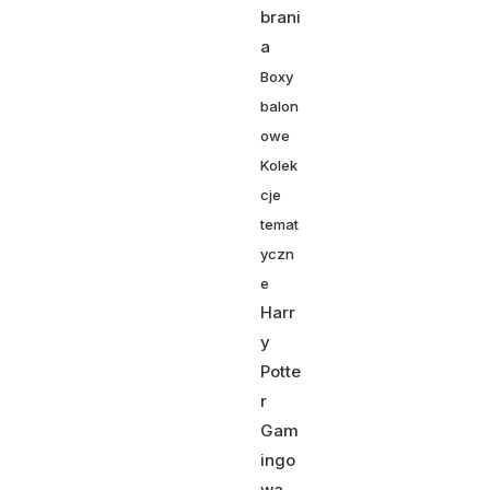
brani
a
Boxy
balon
owe
Kolek
cje
temat
yczn
e
Harr
y
Potte
r
Gam
ingo
wa