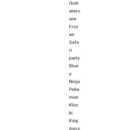
rboh
atero
wie
Froz
en
Safa
ri
party
Blue
y
Ninja
Poke
mon
Kloc
ki
Księ
żnicz