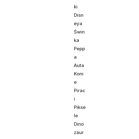
ki
Disn
eya
Świn
ka
Pepp
a
Auta
Koni
e
Pirac
i
Pikse
le
Dino
zaur