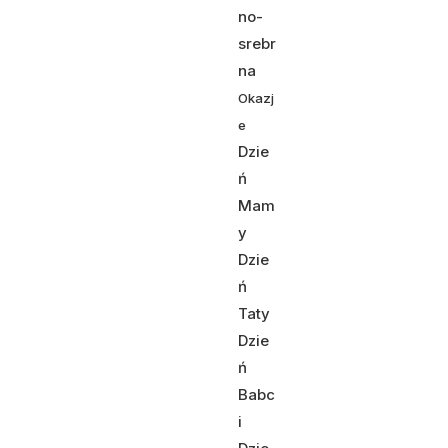
no-
srebr
na
Okazj
e
Dzie
ń
Mam
y
Dzie
ń
Taty
Dzie
ń
Babc
i