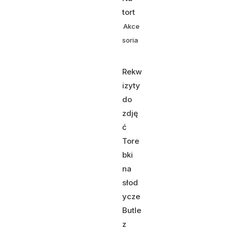
tort
Akce
soria
Rekw
izyty
do
zdję
ć
Tore
bki
na
słod
ycze
Butle
z