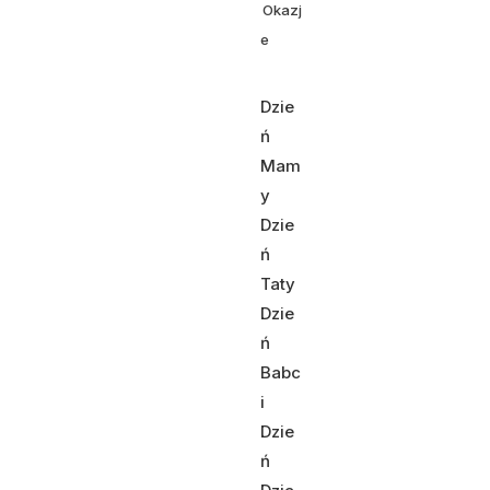
Okazj
e
Dzie
ń
Mam
y
Dzie
ń
Taty
Dzie
ń
Babc
i
Dzie
ń