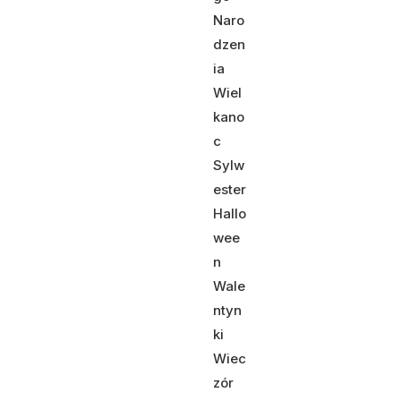
Naro
dzen
ia
Wiel
kano
c
Sylw
ester
Hallo
wee
n
Wale
ntyn
ki
Wiec
zór