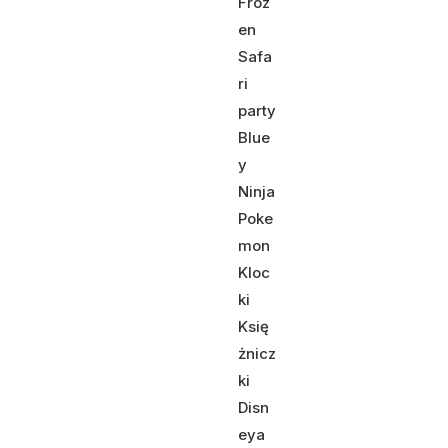
Froz
en
Safa
ri
party
Blue
y
Ninja
Poke
mon
Kloc
ki
Księ
żnicz
ki
Disn
eya