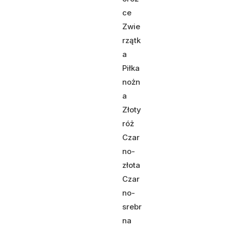
ce
Zwie
rzątk
a
Piłka
nożn
a
Złoty
róż
Czar
no-
złota
Czar
no-
srebr
na