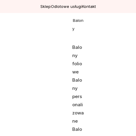
Sklep
Odlotowe usługi
Kontakt
Balon
y
Balo
ny
folio
we
Balo
ny
pers
onali
zowa
ne
Balo