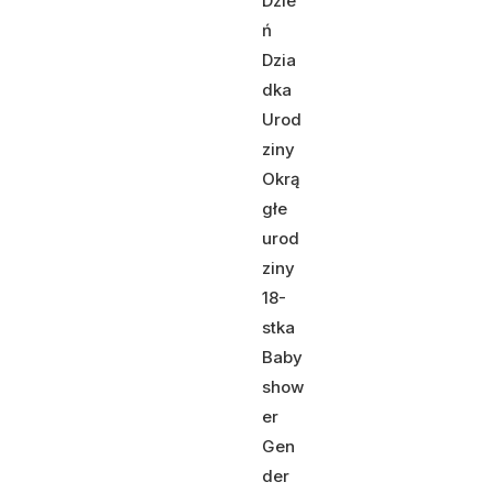
Dzie
ń
Dzia
dka
Urod
ziny
Okrą
głe
urod
ziny
18-
stka
Baby
show
er
Gen
der