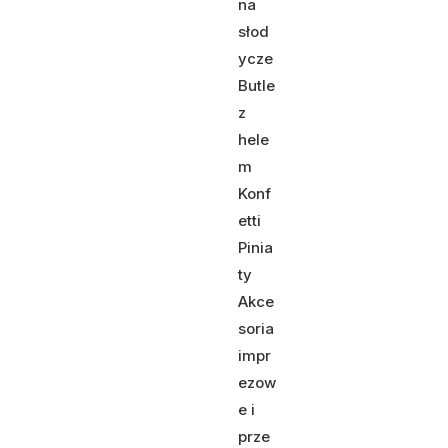
na
słod
ycze
Butle
z
hele
m
Konf
etti
Pinia
ty
Akce
soria
impr
ezow
e i
prze