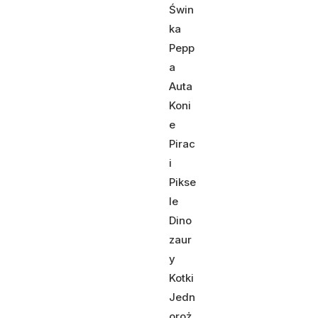
Świn
ka
Pepp
a
Auta
Koni
e
Pirac
i
Pikse
le
Dino
zaur
y
Kotki
Jedn
oroż