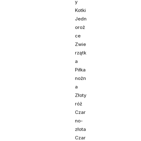
y
Kotki
Jedn
oroż
ce
Zwie
rzątk
a
Piłka
nożn
a
Złoty
róż
Czar
no-
złota
Czar