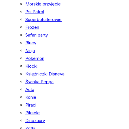
Morskie przyjęcie
Psi Patrol
Superbohaterowie
Frozen
Safari party
Bluey
Ninja
Pokemon
Klocki
Księżniczki Disneya
Świnka Peppa
Auta
Konie
Piraci
Piksele
Dinozaury
Kotki