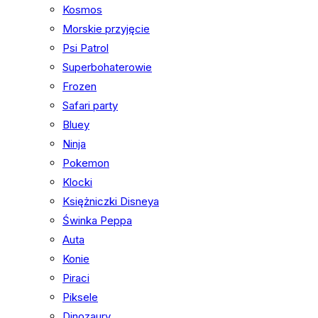
Kosmos
Morskie przyjęcie
Psi Patrol
Superbohaterowie
Frozen
Safari party
Bluey
Ninja
Pokemon
Klocki
Księżniczki Disneya
Świnka Peppa
Auta
Konie
Piraci
Piksele
Dinozaury