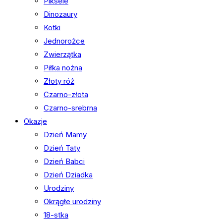
Piksele
Dinozaury
Kotki
Jednorożce
Zwierzątka
Piłka nożna
Złoty róż
Czarno-złota
Czarno-srebrna
Okazje
Dzień Mamy
Dzień Taty
Dzień Babci
Dzień Dziadka
Urodziny
Okrągłe urodziny
18-stka