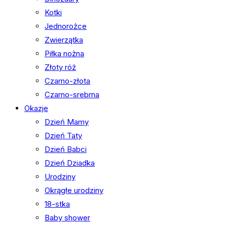
Kotki
Jednorożce
Zwierzątka
Piłka nożna
Złoty róż
Czarno-złota
Czarno-srebrna
Okazje
Dzień Mamy
Dzień Taty
Dzień Babci
Dzień Dziadka
Urodziny
Okrągłe urodziny
18-stka
Baby shower