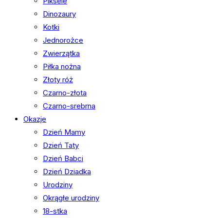
Piksele
Dinozaury
Kotki
Jednorożce
Zwierzątka
Piłka nożna
Złoty róż
Czarno-złota
Czarno-srebrna
Okazje
Dzień Mamy
Dzień Taty
Dzień Babci
Dzień Dziadka
Urodziny
Okrągłe urodziny
18-stka