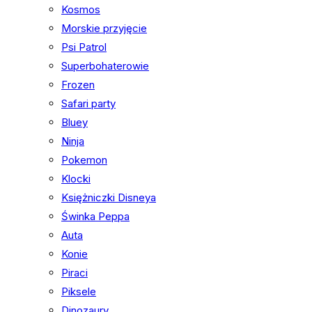
Kosmos
Morskie przyjęcie
Psi Patrol
Superbohaterowie
Frozen
Safari party
Bluey
Ninja
Pokemon
Klocki
Księżniczki Disneya
Świnka Peppa
Auta
Konie
Piraci
Piksele
Dinozaury