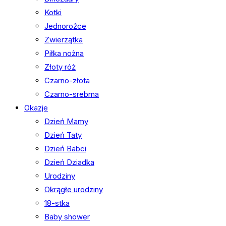
Kotki
Jednorożce
Zwierzątka
Piłka nożna
Złoty róż
Czarno-złota
Czarno-srebrna
Okazje
Dzień Mamy
Dzień Taty
Dzień Babci
Dzień Dziadka
Urodziny
Okrągłe urodziny
18-stka
Baby shower