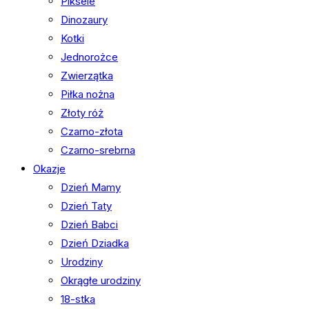
Piksele
Dinozaury
Kotki
Jednorożce
Zwierzątka
Piłka nożna
Złoty róż
Czarno-złota
Czarno-srebrna
Okazje
Dzień Mamy
Dzień Taty
Dzień Babci
Dzień Dziadka
Urodziny
Okrągłe urodziny
18-stka