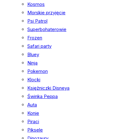
Kosmos
Morskie przyjęcie
Psi Patrol
Superbohaterowie
Frozen
Safari party
Bluey
Ninja
Pokemon
Klocki
Księżniczki Disneya
Świnka Peppa
Auta
Konie
Piraci
Piksele
Dinozaury