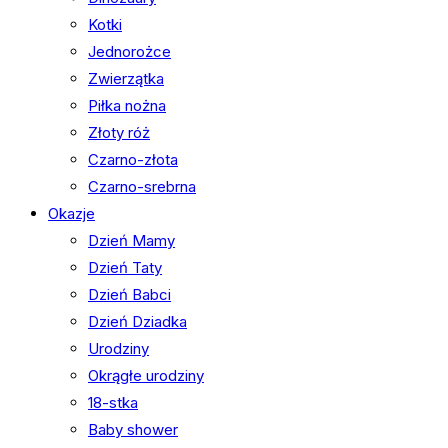
Kotki
Jednorożce
Zwierzątka
Piłka nożna
Złoty róż
Czarno-złota
Czarno-srebrna
Okazje
Dzień Mamy
Dzień Taty
Dzień Babci
Dzień Dziadka
Urodziny
Okrągłe urodziny
18-stka
Baby shower