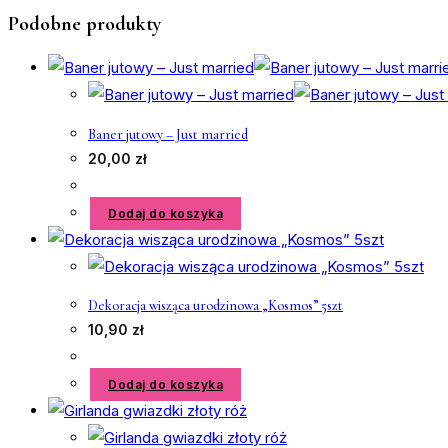
Podobne produkty
Baner jutowy – Just married
20,00
zł
Dodaj do koszyka
Dekoracja wisząca urodzinowa „Kosmos” 5szt
10,90
zł
Dodaj do koszyka