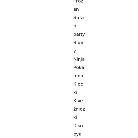
Froz
en
Safa
ri
party
Blue
y
Ninja
Poke
mon
Kloc
ki
Księ
żnicz
ki
Disn
eya