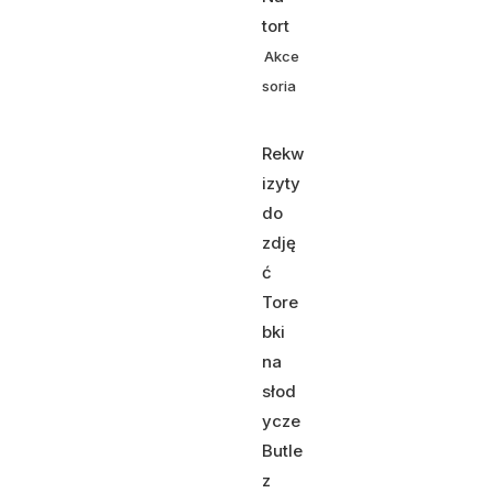
tort
Akce
soria
Rekw
izyty
do
zdję
ć
Tore
bki
na
słod
ycze
Butle
z