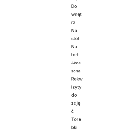
Do
wnęt
rz
Na
stół
Na
tort
Akce
soria
Rekw
izyty
do
zdję
ć
Tore
bki