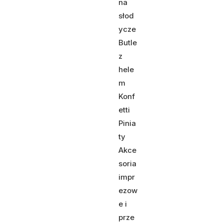
na
słod
ycze
Butle
z
hele
m
Konf
etti
Pinia
ty
Akce
soria
impr
ezow
e i
prze