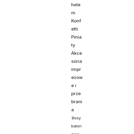
hele
m
Konf
etti
Pinia
ty
Akce
soria
impr
ezow
e i
prze
brani
a
Boxy
balon