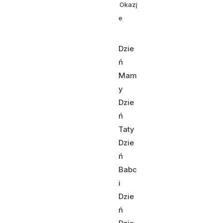
Okazj
e
Dzie
ń
Mam
y
Dzie
ń
Taty
Dzie
ń
Babc
i
Dzie
ń