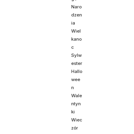
Naro
dzen
ia
Wiel
kano
c
Sylw
ester
Hallo
wee
n
Wale
ntyn
ki
Wiec
zór