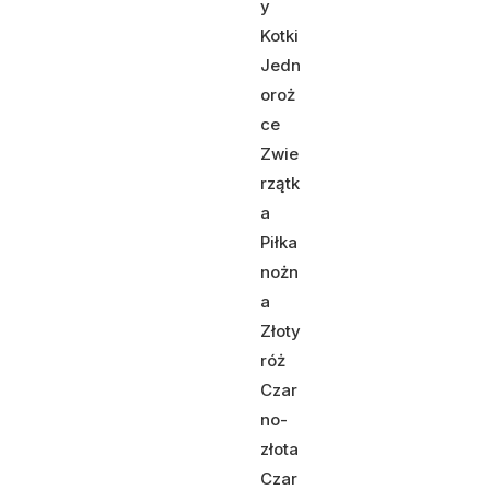
y
Kotki
Jedn
oroż
ce
Zwie
rzątk
a
Piłka
nożn
a
Złoty
róż
Czar
no-
złota
Czar