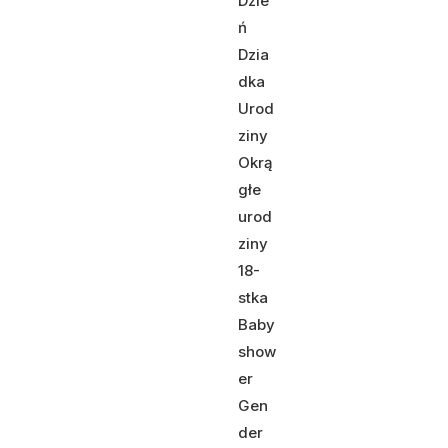
Dzie
ń
Dzia
dka
Urod
ziny
Okrą
głe
urod
ziny
18-
stka
Baby
show
er
Gen
der