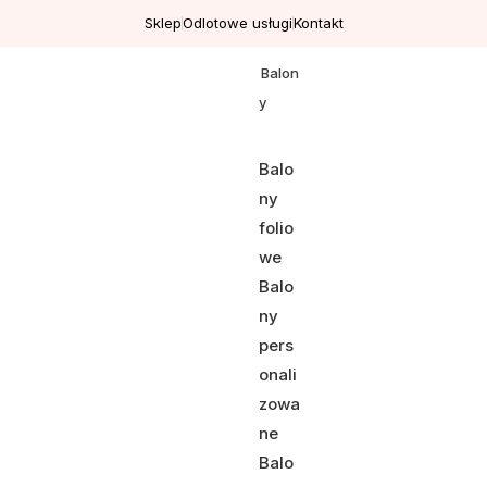
Sklep
Odlotowe usługi
Kontakt
Balon
y
Balo
ny
folio
we
Balo
ny
pers
onali
zowa
ne
Balo