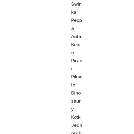
Świn
ka
Pepp
a
Auta
Koni
e
Pirac
i
Pikse
le
Dino
zaur
y
Kotki
Jedn
oroż