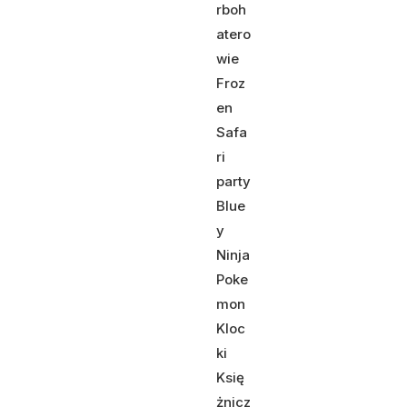
rboh
atero
wie
Froz
en
Safa
ri
party
Blue
y
Ninja
Poke
mon
Kloc
ki
Księ
żnicz