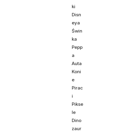
ki
Disn
eya
Świn
ka
Pepp
a
Auta
Koni
e
Pirac
i
Pikse
le
Dino
zaur