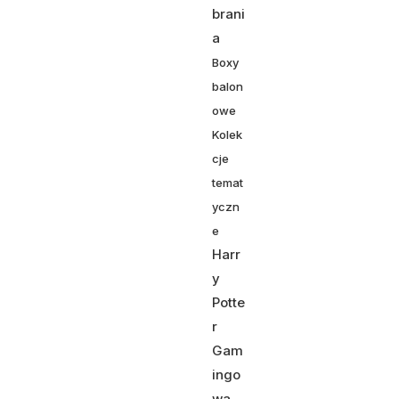
brani
a
Boxy
balon
owe
Kolek
cje
temat
yczn
e
Harr
y
Potte
r
Gam
ingo
wa