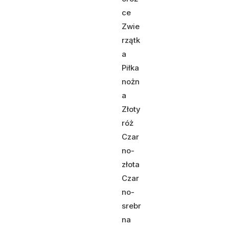
ce
Zwie
rzątk
a
Piłka
nożn
a
Złoty
róż
Czar
no-
złota
Czar
no-
srebr
na