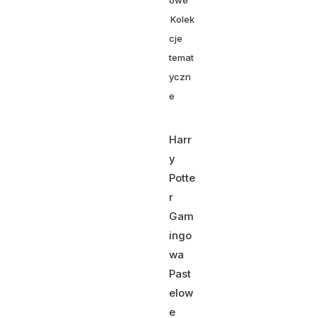
owe
Kolek
cje
temat
yczn
e
Harr
y
Potte
r
Gam
ingo
wa
Past
elow
e