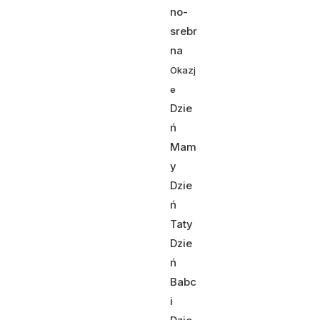
no-
srebr
na
Okazj
e
Dzie
ń
Mam
y
Dzie
ń
Taty
Dzie
ń
Babc
i