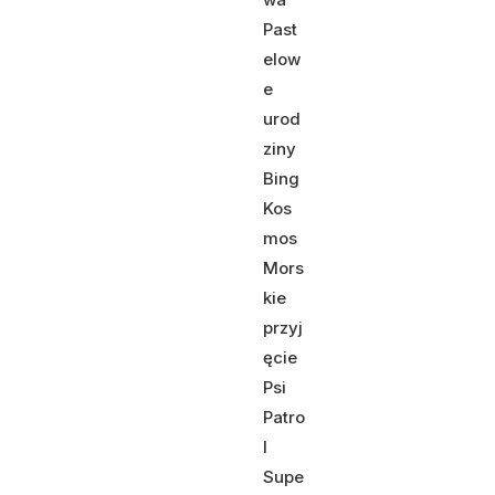
Past
elow
e
urod
ziny
Bing
Kos
mos
Mors
kie
przyj
ęcie
Psi
Patro
l
Supe