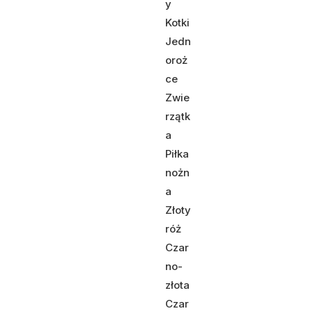
y
Kotki
Jedn
oroż
ce
Zwie
rzątk
a
Piłka
nożn
a
Złoty
róż
Czar
no-
złota
Czar