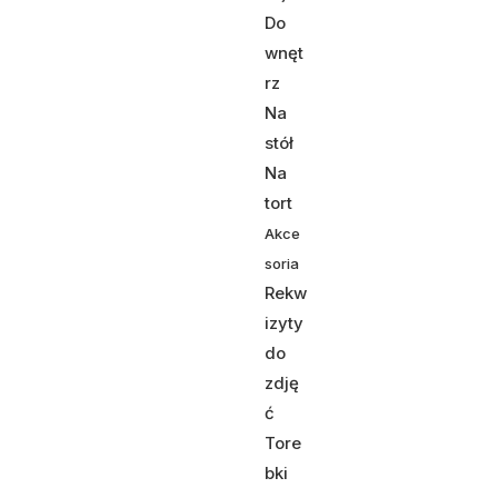
Do
wnęt
rz
Na
stół
Na
tort
Akce
soria
Rekw
izyty
do
zdję
ć
Tore
bki