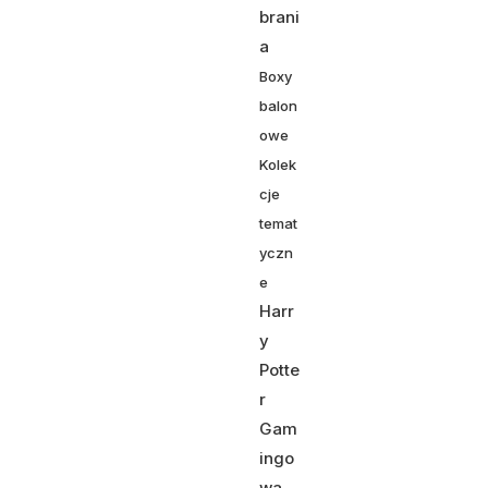
brani
a
Boxy
balon
owe
Kolek
cje
temat
yczn
e
Harr
y
Potte
r
Gam
ingo
wa