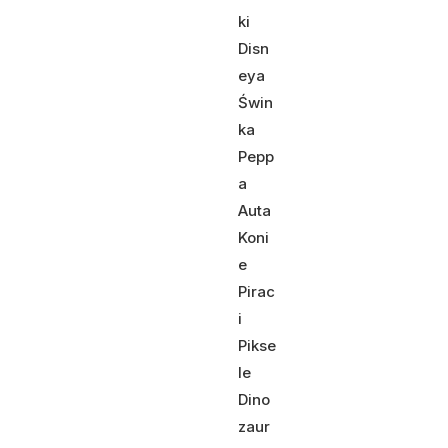
ki
Disn
eya
Świn
ka
Pepp
a
Auta
Koni
e
Pirac
i
Pikse
le
Dino
zaur