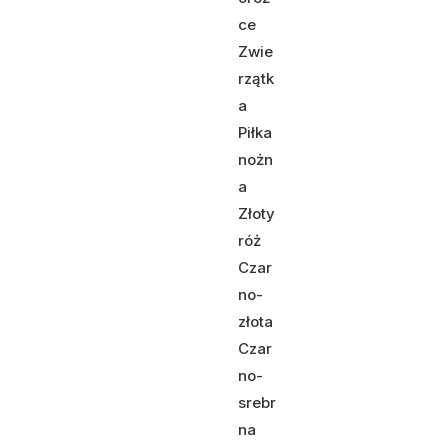
ce
Zwie
rzątk
a
Piłka
nożn
a
Złoty
róż
Czar
no-
złota
Czar
no-
srebr
na