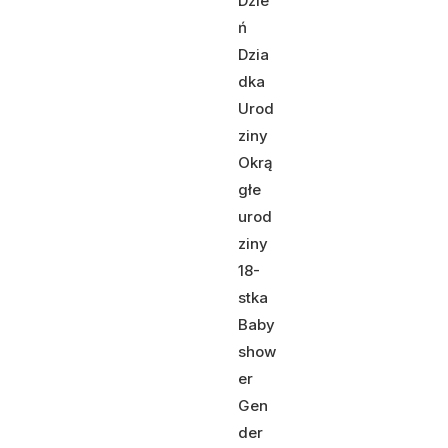
Dzie
ń
Dzia
dka
Urod
ziny
Okrą
głe
urod
ziny
18-
stka
Baby
show
er
Gen
der