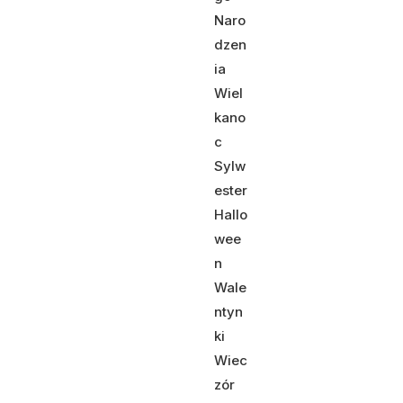
Naro
dzen
ia
Wiel
kano
c
Sylw
ester
Hallo
wee
n
Wale
ntyn
ki
Wiec
zór