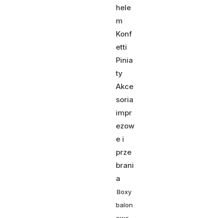
hele
m
Konf
etti
Pinia
ty
Akce
soria
impr
ezow
e i
prze
brani
a
Boxy
balon