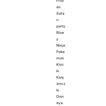
Froz
en
Safa
ri
party
Blue
y
Ninja
Poke
mon
Kloc
ki
Księ
żnicz
ki
Disn
eya