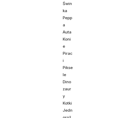
Świn
ka
Pepp
a
Auta
Koni
e
Pirac
i
Pikse
le
Dino
zaur
y
Kotki
Jedn
oroż