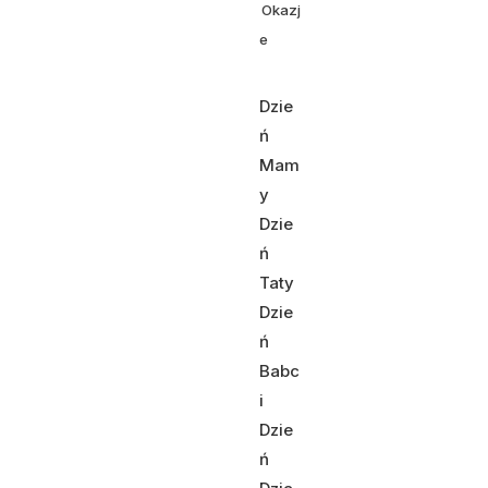
Okazj
e
Dzie
ń
Mam
y
Dzie
ń
Taty
Dzie
ń
Babc
i
Dzie
ń