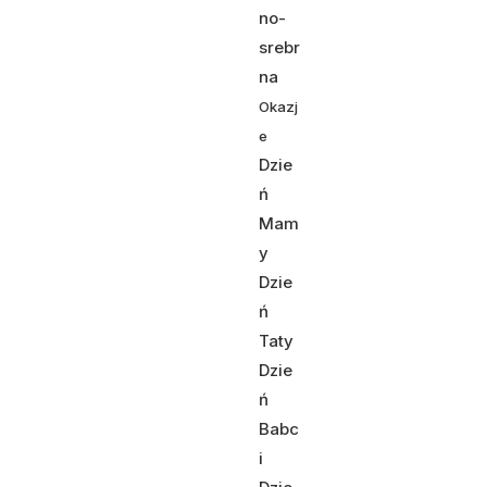
no-
srebr
na
Okazj
e
Dzie
ń
Mam
y
Dzie
ń
Taty
Dzie
ń
Babc
i