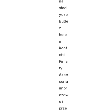
na
słod
ycze
Butle
z
hele
m
Konf
etti
Pinia
ty
Akce
soria
impr
ezow
e i
prze