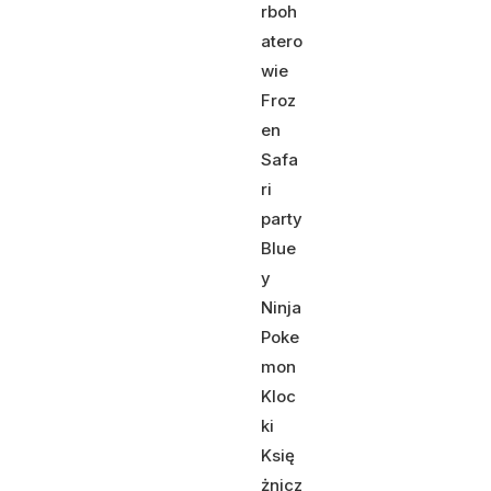
rboh
atero
wie
Froz
en
Safa
ri
party
Blue
y
Ninja
Poke
mon
Kloc
ki
Księ
żnicz