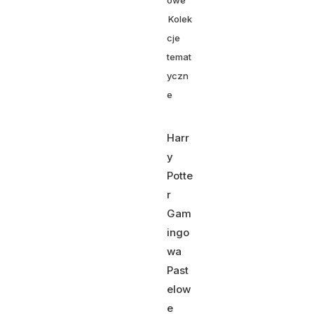
owe
Kolek
cje
temat
yczn
e
Harr
y
Potte
r
Gam
ingo
wa
Past
elow
e