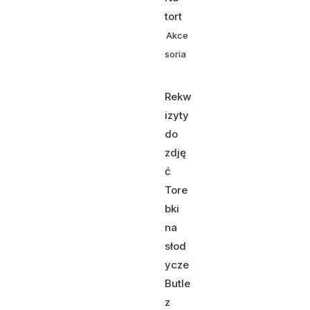
tort
Akce
soria
Rekw
izyty
do
zdję
ć
Tore
bki
na
słod
ycze
Butle
z