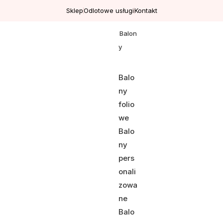
Sklep
Odlotowe usługi
Kontakt
Balon
y
Balo
ny
folio
we
Balo
ny
pers
onali
zowa
ne
Balo