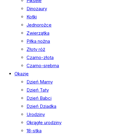
Piksele
Dinozaury
Kotki
Jednorożce
Zwierzątka
Piłka nożna
Złoty róż
Czarno-złota
Czarno-srebrna
Okazje
Dzień Mamy
Dzień Taty
Dzień Babci
Dzień Dziadka
Urodziny
Okrągłe urodziny
18-stka