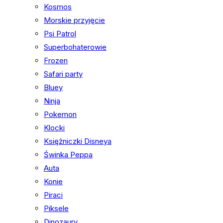
Kosmos
Morskie przyjęcie
Psi Patrol
Superbohaterowie
Frozen
Safari party
Bluey
Ninja
Pokemon
Klocki
Księżniczki Disneya
Świnka Peppa
Auta
Konie
Piraci
Piksele
Dinozaury