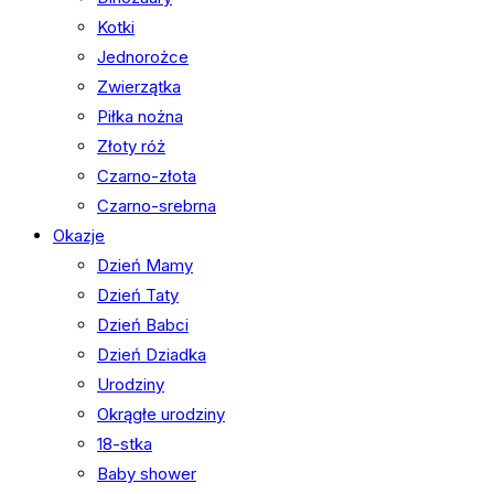
Kotki
Jednorożce
Zwierzątka
Piłka nożna
Złoty róż
Czarno-złota
Czarno-srebrna
Okazje
Dzień Mamy
Dzień Taty
Dzień Babci
Dzień Dziadka
Urodziny
Okrągłe urodziny
18-stka
Baby shower