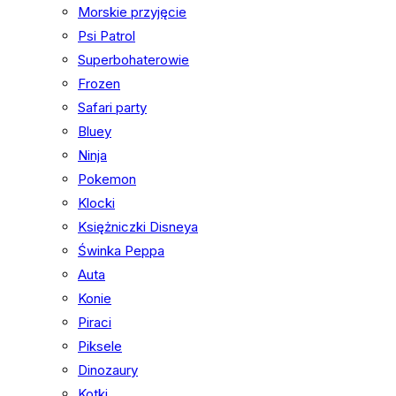
Morskie przyjęcie
Psi Patrol
Superbohaterowie
Frozen
Safari party
Bluey
Ninja
Pokemon
Klocki
Księżniczki Disneya
Świnka Peppa
Auta
Konie
Piraci
Piksele
Dinozaury
Kotki