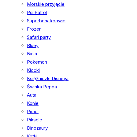
Morskie przyjęcie
Psi Patrol
Superbohaterowie
Frozen
Safari party
Bluey
Ninja
Pokemon
Klocki
Księżniczki Disneya
Świnka Peppa
Auta
Konie
Piraci
Piksele
Dinozaury
Kotki