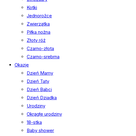
Kotki
Jednorożce
Zwierzątka
Piłka nożna
Złoty róż
Czarno-złota
Czarno-srebrna
Okazje
Dzień Mamy
Dzień Taty
Dzień Babci
Dzień Dziadka
Urodziny
Okrągłe urodziny
18-stka
Baby shower