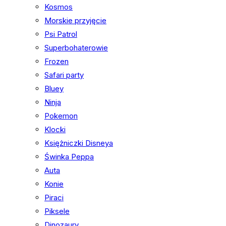
Kosmos
Morskie przyjęcie
Psi Patrol
Superbohaterowie
Frozen
Safari party
Bluey
Ninja
Pokemon
Klocki
Księżniczki Disneya
Świnka Peppa
Auta
Konie
Piraci
Piksele
Dinozaury