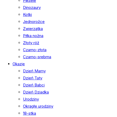
Piksele
Dinozaury
Kotki
Jednorożce
Zwierzątka
Piłka nożna
Złoty róż
Czarno-złota
Czarno-srebrna
Okazje
Dzień Mamy
Dzień Taty
Dzień Babci
Dzień Dziadka
Urodziny
Okrągłe urodziny
18-stka