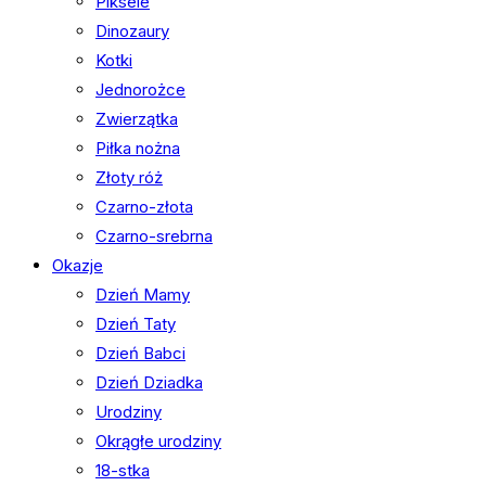
Piksele
Dinozaury
Kotki
Jednorożce
Zwierzątka
Piłka nożna
Złoty róż
Czarno-złota
Czarno-srebrna
Okazje
Dzień Mamy
Dzień Taty
Dzień Babci
Dzień Dziadka
Urodziny
Okrągłe urodziny
18-stka