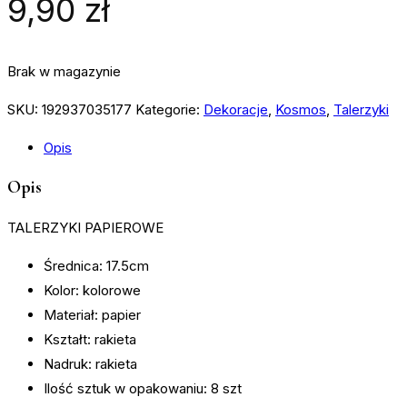
9,90
zł
Brak w magazynie
SKU:
192937035177
Kategorie:
Dekoracje
,
Kosmos
,
Talerzyki
Opis
Opis
TALERZYKI PAPIEROWE
Średnica: 17.5cm
Kolor: kolorowe
Materiał: papier
Kształt: rakieta
Nadruk: rakieta
Ilość sztuk w opakowaniu: 8 szt