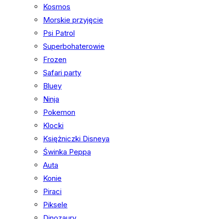
Kosmos
Morskie przyjęcie
Psi Patrol
Superbohaterowie
Frozen
Safari party
Bluey
Ninja
Pokemon
Klocki
Księżniczki Disneya
Świnka Peppa
Auta
Konie
Piraci
Piksele
Dinozaury