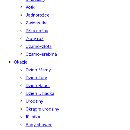
Kotki
Jednorożce
Zwierzątka
Piłka nożna
Złoty róż
Czarno-złota
Czarno-srebrna
Okazje
Dzień Mamy
Dzień Taty
Dzień Babci
Dzień Dziadka
Urodziny
Okrągłe urodziny
18-stka
Baby shower