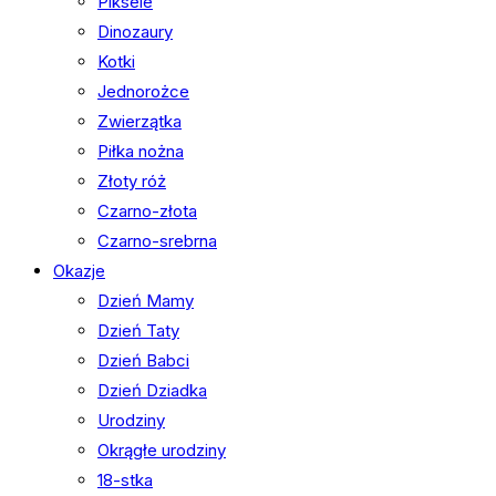
Piksele
Dinozaury
Kotki
Jednorożce
Zwierzątka
Piłka nożna
Złoty róż
Czarno-złota
Czarno-srebrna
Okazje
Dzień Mamy
Dzień Taty
Dzień Babci
Dzień Dziadka
Urodziny
Okrągłe urodziny
18-stka