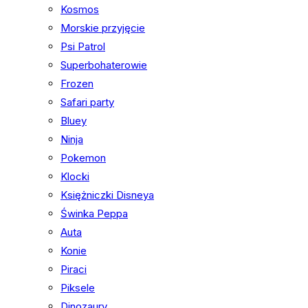
Kosmos
Morskie przyjęcie
Psi Patrol
Superbohaterowie
Frozen
Safari party
Bluey
Ninja
Pokemon
Klocki
Księżniczki Disneya
Świnka Peppa
Auta
Konie
Piraci
Piksele
Dinozaury