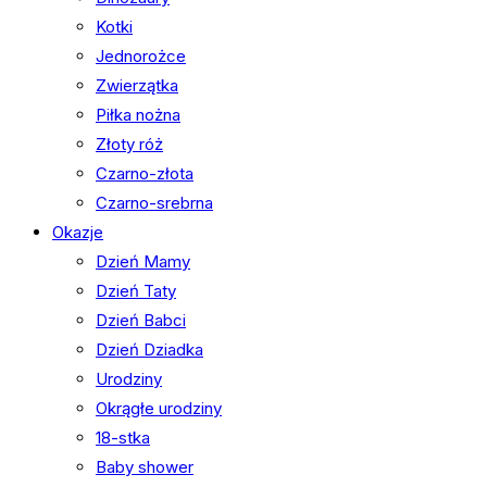
Kotki
Jednorożce
Zwierzątka
Piłka nożna
Złoty róż
Czarno-złota
Czarno-srebrna
Okazje
Dzień Mamy
Dzień Taty
Dzień Babci
Dzień Dziadka
Urodziny
Okrągłe urodziny
18-stka
Baby shower