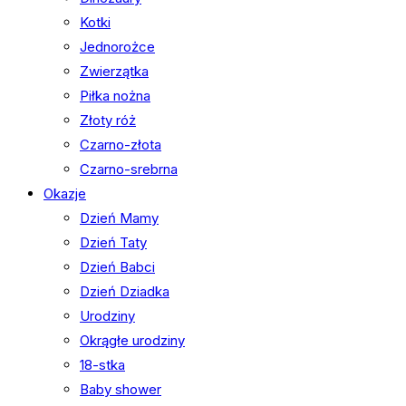
Kotki
Jednorożce
Zwierzątka
Piłka nożna
Złoty róż
Czarno-złota
Czarno-srebrna
Okazje
Dzień Mamy
Dzień Taty
Dzień Babci
Dzień Dziadka
Urodziny
Okrągłe urodziny
18-stka
Baby shower