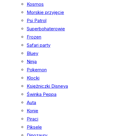
Kosmos
Morskie przyjęcie
Psi Patrol
Superbohaterowie
Frozen
Safari party
Bluey
Ninja
Pokemon
Klocki
Księżniczki Disneya
Świnka Peppa
Auta
Konie
Piraci
Piksele
Dinozaury