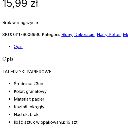
15,99
zł
Brak w magazynie
SKU:
011179006960
Kategorii:
Bluey
,
Dekoracje
,
Harry Potter
,
Mo
Opis
Opis
TALERZYKI PAPIEROWE
Średnica: 23cm
Kolor: granatowy
Materiał: papier
Kształt: okrągły
Nadruk: brak
Ilość sztuk w opakowaniu: 16 szt