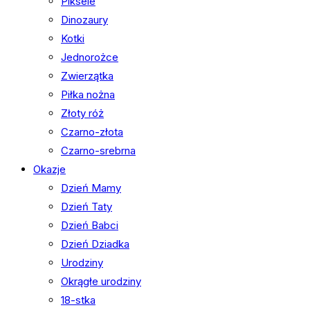
Piksele
Dinozaury
Kotki
Jednorożce
Zwierzątka
Piłka nożna
Złoty róż
Czarno-złota
Czarno-srebrna
Okazje
Dzień Mamy
Dzień Taty
Dzień Babci
Dzień Dziadka
Urodziny
Okrągłe urodziny
18-stka