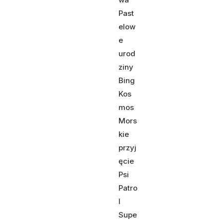
Past
elow
e
urod
ziny
Bing
Kos
mos
Mors
kie
przyj
ęcie
Psi
Patro
l
Supe