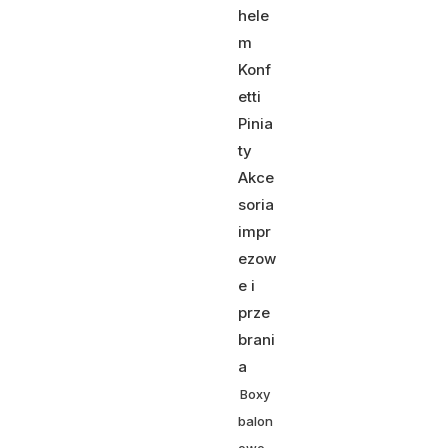
hele
m
Konf
etti
Pinia
ty
Akce
soria
impr
ezow
e i
prze
brani
a
Boxy
balon