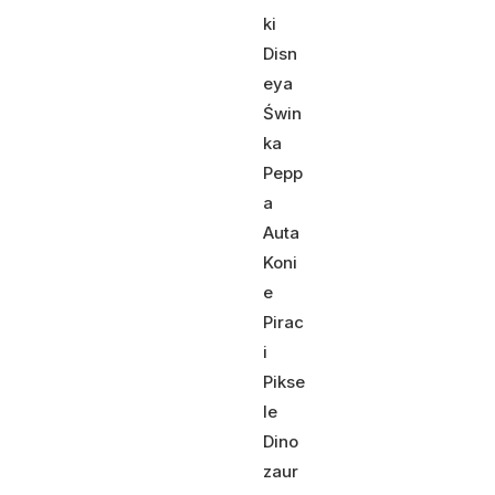
ki
Disn
eya
Świn
ka
Pepp
a
Auta
Koni
e
Pirac
i
Pikse
le
Dino
zaur