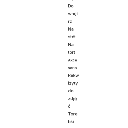
Do
wnęt
rz
Na
stół
Na
tort
Akce
soria
Rekw
izyty
do
zdję
ć
Tore
bki