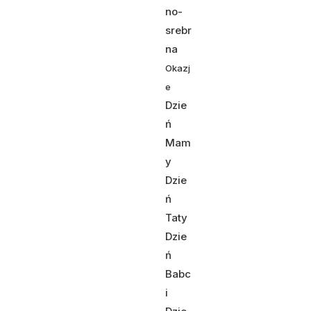
no-
srebr
na
Okazj
e
Dzie
ń
Mam
y
Dzie
ń
Taty
Dzie
ń
Babc
i