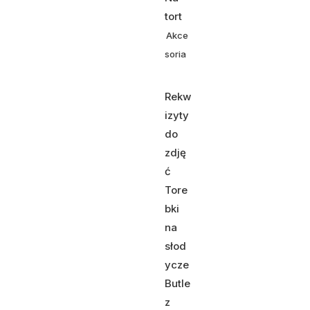
tort
Akce
soria
Rekw
izyty
do
zdję
ć
Tore
bki
na
słod
ycze
Butle
z