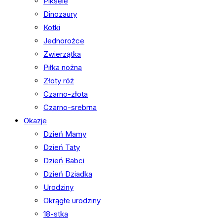
Piksele
Dinozaury
Kotki
Jednorożce
Zwierzątka
Piłka nożna
Złoty róż
Czarno-złota
Czarno-srebrna
Okazje
Dzień Mamy
Dzień Taty
Dzień Babci
Dzień Dziadka
Urodziny
Okrągłe urodziny
18-stka