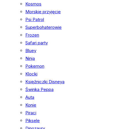
Kosmos
Morskie przyjęcie
Psi Patrol
Superbohaterowie
Frozen
Safari party
Bluey
Ninja
Pokemon
Klocki
Księżniczki Disneya
Świnka Peppa
Auta
Konie
Piraci
Piksele
Dinozaury