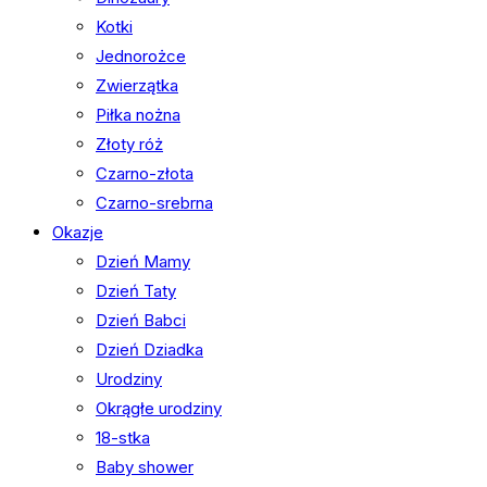
Kotki
Jednorożce
Zwierzątka
Piłka nożna
Złoty róż
Czarno-złota
Czarno-srebrna
Okazje
Dzień Mamy
Dzień Taty
Dzień Babci
Dzień Dziadka
Urodziny
Okrągłe urodziny
18-stka
Baby shower