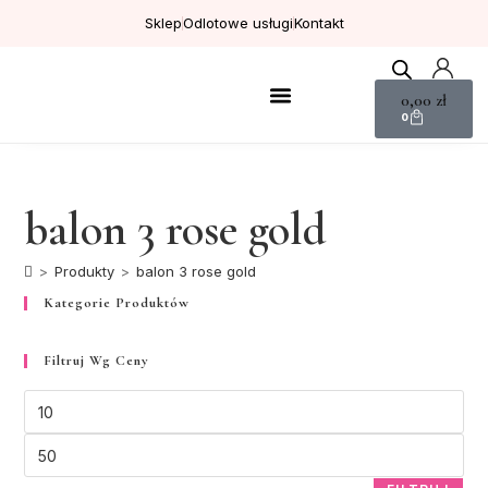
Sklep
Odlotowe usługi
Kontakt
0,00
zł
0
Kolekcje tematyczne
Prezenty personalizowane
balon 3 rose gold
>
Produkty
>
balon 3 rose gold
Kategorie Produktów
Filtruj Wg Ceny