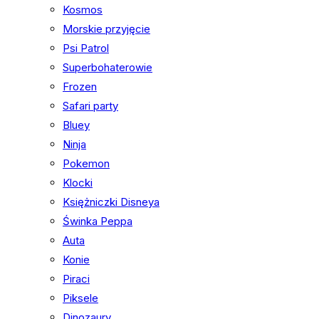
Kosmos
Morskie przyjęcie
Psi Patrol
Superbohaterowie
Frozen
Safari party
Bluey
Ninja
Pokemon
Klocki
Księżniczki Disneya
Świnka Peppa
Auta
Konie
Piraci
Piksele
Dinozaury