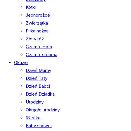
Kotki
Jednorożce
Zwierzątka
Piłka nożna
Złoty róż
Czarno-złota
Czarno-srebrna
Okazje
Dzień Mamy
Dzień Taty
Dzień Babci
Dzień Dziadka
Urodziny
Okrągłe urodziny
18-stka
Baby shower