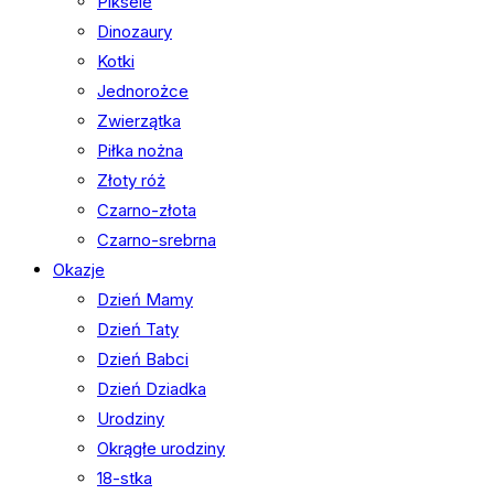
Piksele
Dinozaury
Kotki
Jednorożce
Zwierzątka
Piłka nożna
Złoty róż
Czarno-złota
Czarno-srebrna
Okazje
Dzień Mamy
Dzień Taty
Dzień Babci
Dzień Dziadka
Urodziny
Okrągłe urodziny
18-stka