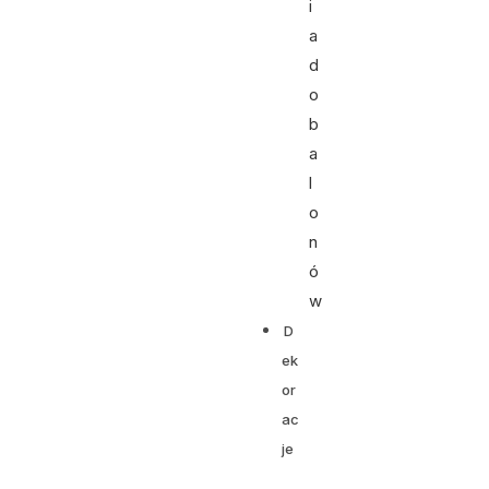
i
a
d
o
b
a
l
o
n
ó
w
D
ek
or
ac
je