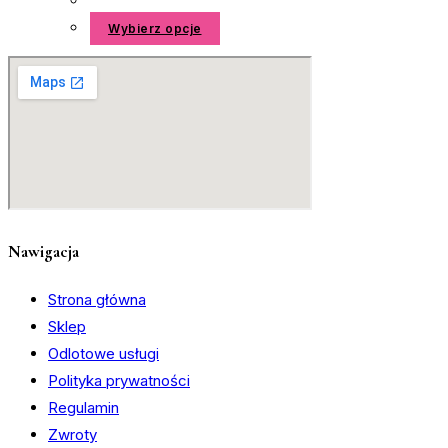
12,99 zł
do
Ten
Wybierz opcje
41,99 zł
produkt
ma
wiele
wariantów.
Opcje
można
wybrać
na
Nawigacja
stronie
produktu
Strona główna
Sklep
Odlotowe usługi
Polityka prywatności
Regulamin
Zwroty