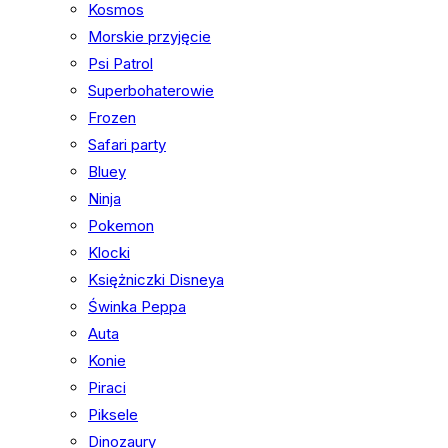
Kosmos
Morskie przyjęcie
Psi Patrol
Superbohaterowie
Frozen
Safari party
Bluey
Ninja
Pokemon
Klocki
Księżniczki Disneya
Świnka Peppa
Auta
Konie
Piraci
Piksele
Dinozaury