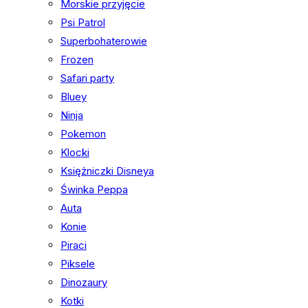
Morskie przyjęcie
Psi Patrol
Superbohaterowie
Frozen
Safari party
Bluey
Ninja
Pokemon
Klocki
Księżniczki Disneya
Świnka Peppa
Auta
Konie
Piraci
Piksele
Dinozaury
Kotki