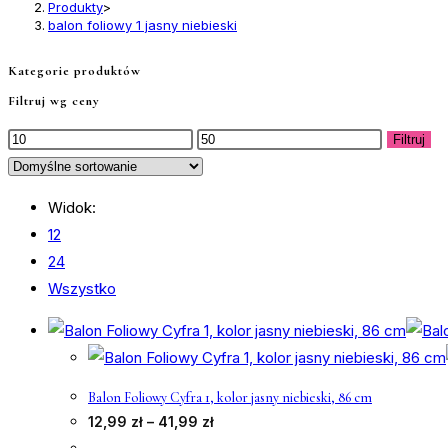
Produkty
>
balon foliowy 1 jasny niebieski
Kategorie produktów
Filtruj wg ceny
Cena
Cena
Filtruj
min
max
Widok:
12
24
Wszystko
Balon Foliowy Cyfra 1, kolor jasny niebieski, 86 cm
Zakres
12,99
zł
–
41,99
zł
cen:
od