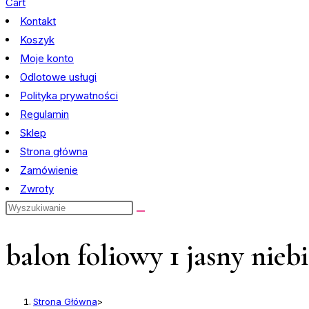
Cart
Kontakt
Koszyk
Moje konto
Odlotowe usługi
Polityka prywatności
Regulamin
Sklep
Strona główna
Zamówienie
Zwroty
Search
this
website
balon foliowy 1 jasny niebi
Strona Główna
>