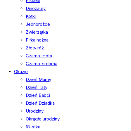
Piksele
Dinozaury
Kotki
Jednorożce
Zwierzątka
Piłka nożna
Złoty róż
Czarno-złota
Czarno-srebrna
Okazje
Dzień Mamy
Dzień Taty
Dzień Babci
Dzień Dziadka
Urodziny
Okrągłe urodziny
18-stka