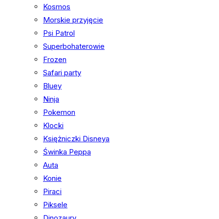
Kosmos
Morskie przyjęcie
Psi Patrol
Superbohaterowie
Frozen
Safari party
Bluey
Ninja
Pokemon
Klocki
Księżniczki Disneya
Świnka Peppa
Auta
Konie
Piraci
Piksele
Dinozaury