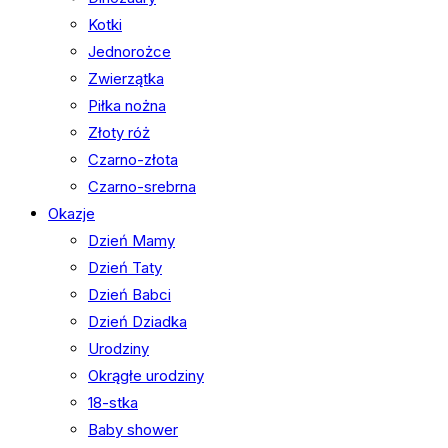
Kotki
Jednorożce
Zwierzątka
Piłka nożna
Złoty róż
Czarno-złota
Czarno-srebrna
Okazje
Dzień Mamy
Dzień Taty
Dzień Babci
Dzień Dziadka
Urodziny
Okrągłe urodziny
18-stka
Baby shower