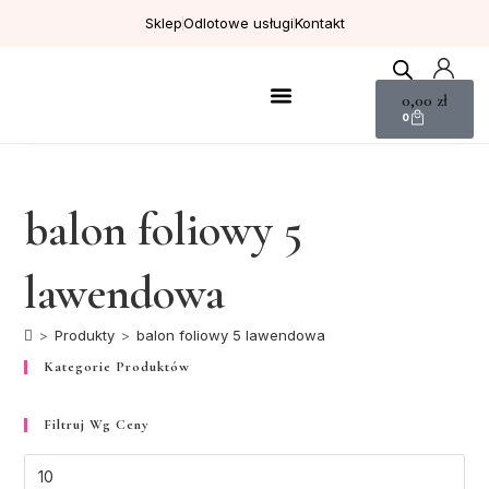
Sklep
Odlotowe usługi
Kontakt
0,00
zł
0
Kolekcje tematyczne
Prezenty personalizowane
balon foliowy 5
lawendowa
>
Produkty
>
balon foliowy 5 lawendowa
Kategorie Produktów
Filtruj Wg Ceny