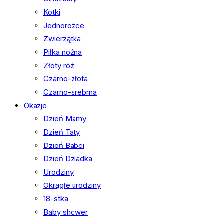
Kotki
Jednorożce
Zwierzątka
Piłka nożna
Złoty róż
Czarno-złota
Czarno-srebrna
Okazje
Dzień Mamy
Dzień Taty
Dzień Babci
Dzień Dziadka
Urodziny
Okrągłe urodziny
18-stka
Baby shower