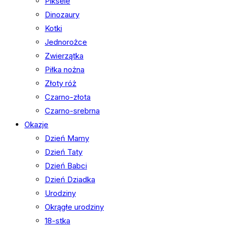
Piksele
Dinozaury
Kotki
Jednorożce
Zwierzątka
Piłka nożna
Złoty róż
Czarno-złota
Czarno-srebrna
Okazje
Dzień Mamy
Dzień Taty
Dzień Babci
Dzień Dziadka
Urodziny
Okrągłe urodziny
18-stka