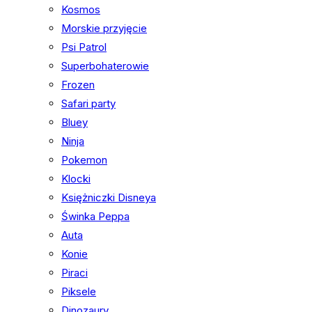
Kosmos
Morskie przyjęcie
Psi Patrol
Superbohaterowie
Frozen
Safari party
Bluey
Ninja
Pokemon
Klocki
Księżniczki Disneya
Świnka Peppa
Auta
Konie
Piraci
Piksele
Dinozaury