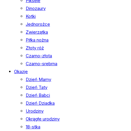
Piksele
Dinozaury
Kotki
Jednorożce
Zwierzątka
Piłka nożna
Złoty róż
Czarno-złota
Czarno-srebrna
Okazje
Dzień Mamy
Dzień Taty
Dzień Babci
Dzień Dziadka
Urodziny
Okrągłe urodziny
18-stka