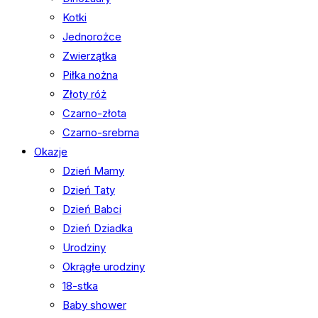
Kotki
Jednorożce
Zwierzątka
Piłka nożna
Złoty róż
Czarno-złota
Czarno-srebrna
Okazje
Dzień Mamy
Dzień Taty
Dzień Babci
Dzień Dziadka
Urodziny
Okrągłe urodziny
18-stka
Baby shower