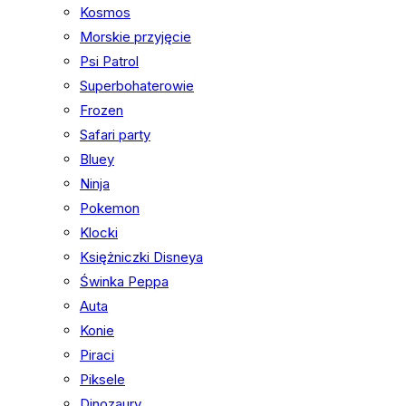
Kosmos
Morskie przyjęcie
Psi Patrol
Superbohaterowie
Frozen
Safari party
Bluey
Ninja
Pokemon
Klocki
Księżniczki Disneya
Świnka Peppa
Auta
Konie
Piraci
Piksele
Dinozaury