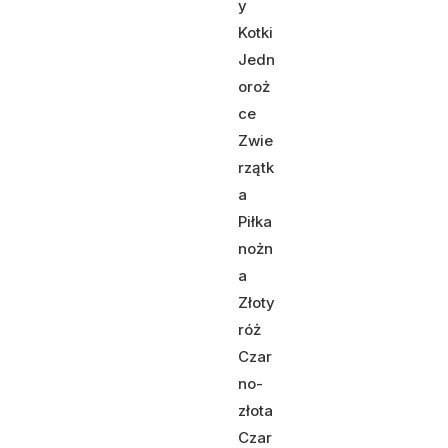
y
Kotki
Jedn
oroż
ce
Zwie
rzątk
a
Piłka
nożn
a
Złoty
róż
Czar
no-
złota
Czar