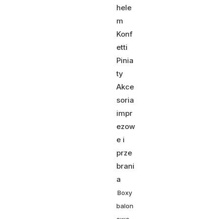
hele
m
Konf
etti
Pinia
ty
Akce
soria
impr
ezow
e i
prze
brani
a
Boxy
balon