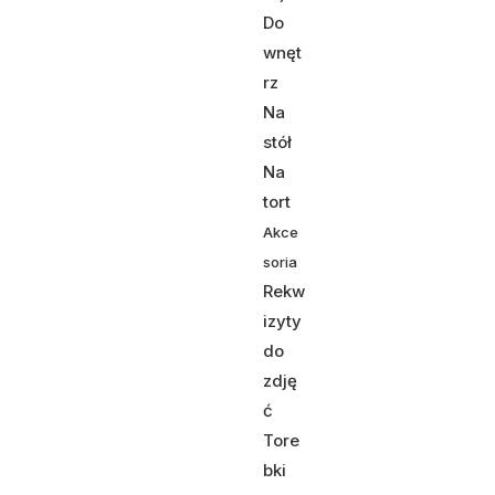
Do
wnęt
rz
Na
stół
Na
tort
Akce
soria
Rekw
izyty
do
zdję
ć
Tore
bki