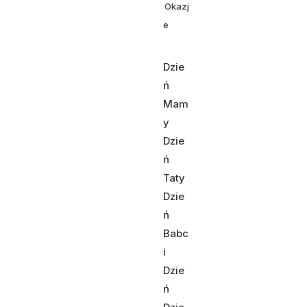
Okazj
e
Dzie
ń
Mam
y
Dzie
ń
Taty
Dzie
ń
Babc
i
Dzie
ń