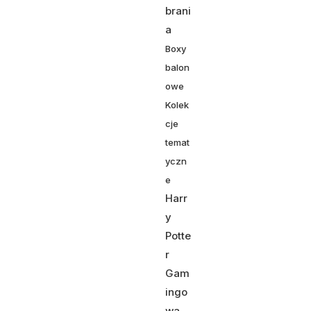
brani
a
Boxy
balon
owe
Kolek
cje
temat
yczn
e
Harr
y
Potte
r
Gam
ingo
wa