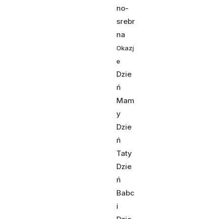
no-
srebr
na
Okazj
e
Dzie
ń
Mam
y
Dzie
ń
Taty
Dzie
ń
Babc
i