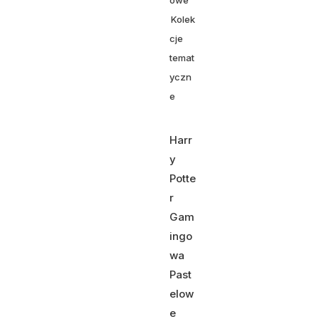
owe
Kolek
cje
temat
yczn
e
Harr
y
Potte
r
Gam
ingo
wa
Past
elow
e