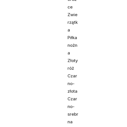
ce
Zwie
rzątk
a
Piłka
nożn
a
Złoty
róż
Czar
no-
złota
Czar
no-
srebr
na