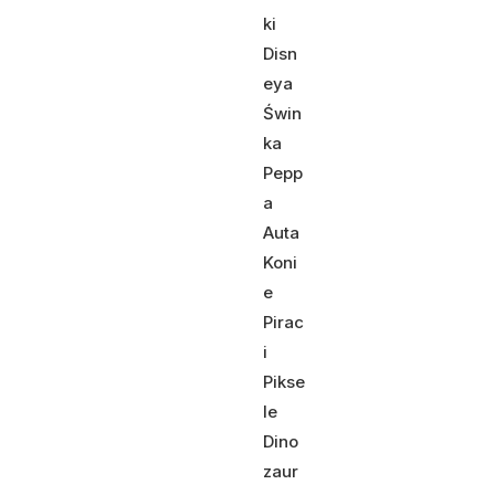
ki
Disn
eya
Świn
ka
Pepp
a
Auta
Koni
e
Pirac
i
Pikse
le
Dino
zaur