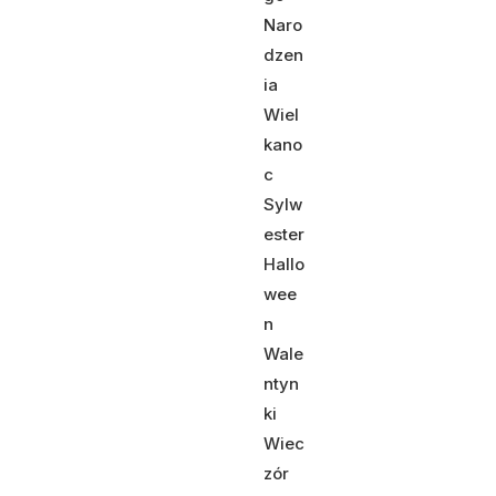
Naro
dzen
ia
Wiel
kano
c
Sylw
ester
Hallo
wee
n
Wale
ntyn
ki
Wiec
zór