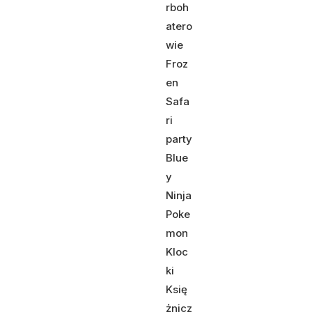
rboh
atero
wie
Froz
en
Safa
ri
party
Blue
y
Ninja
Poke
mon
Kloc
ki
Księ
żnicz