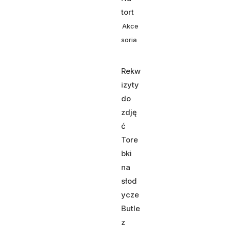
tort
Akce
soria
Rekw
izyty
do
zdję
ć
Tore
bki
na
słod
ycze
Butle
z