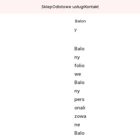
Sklep
Odlotowe usługi
Kontakt
Balon
y
Balo
ny
folio
we
Balo
ny
pers
onali
zowa
ne
Balo