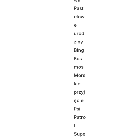
Past
elow
e
urod
ziny
Bing
Kos
mos
Mors
kie
przyj
ęcie
Psi
Patro
l
Supe