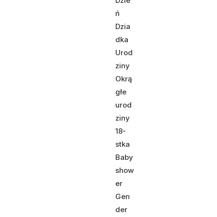
Dzie
ń
Dzia
dka
Urod
ziny
Okrą
głe
urod
ziny
18-
stka
Baby
show
er
Gen
der