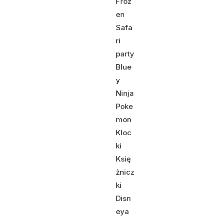
Froz
en
Safa
ri
party
Blue
y
Ninja
Poke
mon
Kloc
ki
Księ
żnicz
ki
Disn
eya