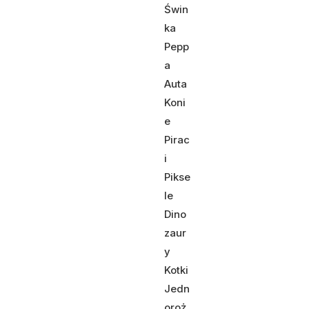
Świn
ka
Pepp
a
Auta
Koni
e
Pirac
i
Pikse
le
Dino
zaur
y
Kotki
Jedn
oroż