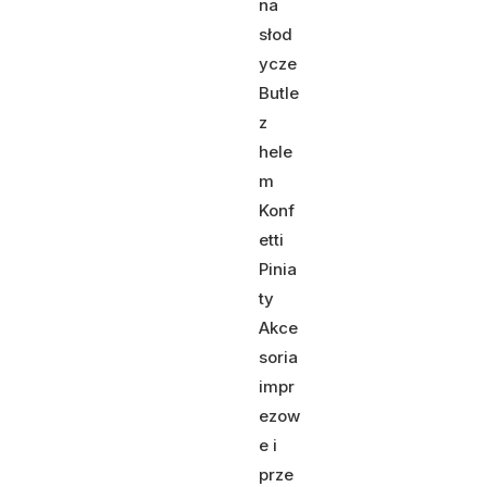
na
słod
ycze
Butle
z
hele
m
Konf
etti
Pinia
ty
Akce
soria
impr
ezow
e i
prze