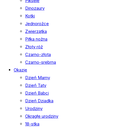
Piksele
Dinozaury
Kotki
Jednorożce
Zwierzątka
Piłka nożna
Złoty róż
Czarno-złota
Czarno-srebrna
Okazje
Dzień Mamy
Dzień Taty
Dzień Babci
Dzień Dziadka
Urodziny
Okrągłe urodziny
18-stka