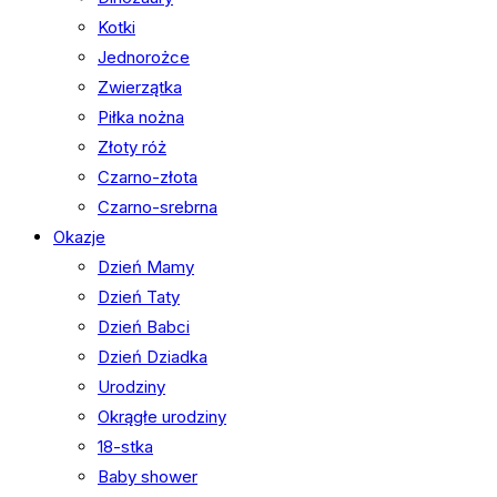
Kotki
Jednorożce
Zwierzątka
Piłka nożna
Złoty róż
Czarno-złota
Czarno-srebrna
Okazje
Dzień Mamy
Dzień Taty
Dzień Babci
Dzień Dziadka
Urodziny
Okrągłe urodziny
18-stka
Baby shower