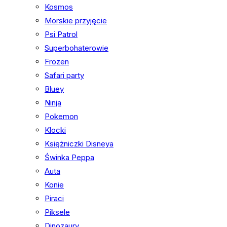
Kosmos
Morskie przyjęcie
Psi Patrol
Superbohaterowie
Frozen
Safari party
Bluey
Ninja
Pokemon
Klocki
Księżniczki Disneya
Świnka Peppa
Auta
Konie
Piraci
Piksele
Dinozaury